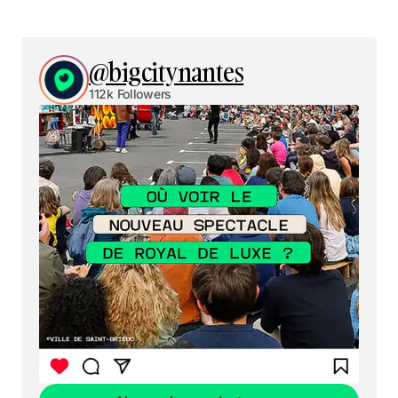
@bigcitynantes
112k Followers