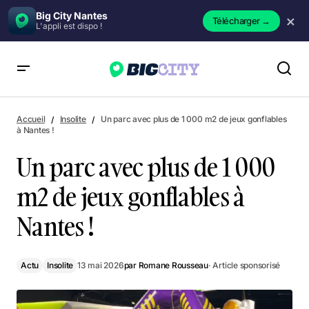
Big City Nantes
×
Télécharger
→
L'appli est dispo !
Un parc avec plus de 1 000 m2 de jeux gonflables à Nantes !
Accueil
Insolite
Un parc avec plus de 1 000 m2 de jeux gonflables
à Nantes !
Un parc avec plus de 1 000
m2 de jeux gonflables à
Nantes !
Actu
Insolite
13 mai 2026
par
Romane Rousseau
· Article sponsorisé