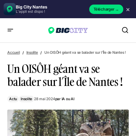
Big City Nantes
×
Télécharger
→
L'appli est dispo !
Un OISÔH géant va se balader sur l’Île de Nantes !
Accueil
Insolite
Un OISÔH géant va se balader sur l’Île de Nantes !
Un OISÔH géant va se
balader sur l’Île de Nantes !
Actu
Insolite
28 mai 2024
par
IA ou AI