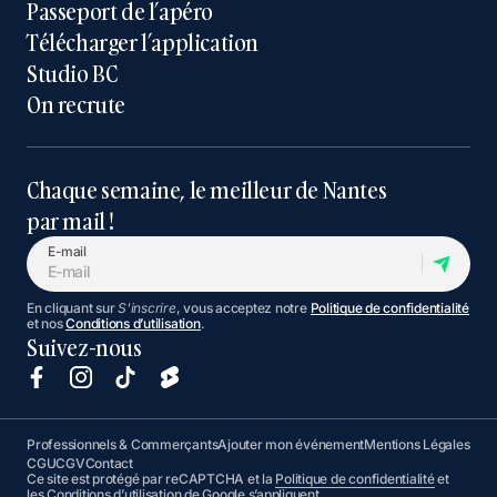
Passeport de l’apéro
Télécharger l’application
Studio BC
On recrute
Chaque semaine, le meilleur de Nantes
par mail !
E-mail
En cliquant sur
S'inscrire
, vous acceptez notre
Politique de confidentialité
et nos
Conditions d’utilisation
.
Suivez-nous
Professionnels & Commerçants
Ajouter mon événement
Mentions Légales
CGU
CGV
Contact
Ce site est protégé par reCAPTCHA et la
Politique de confidentialité
et
les
Conditions d’utilisation
de Google s’appliquent.