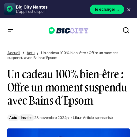
Big City Nantes
×
Télécharger
→
L'appli est dispo !
Un cadeau 100% bien-être : Offre un moment suspendu avec
Bains d’Epsom
Accueil
Actu
Un cadeau 100% bien-être : Offre un moment
suspendu avec Bains d’Epsom
Un cadeau 100% bien-être :
Offre un moment suspendu
avec Bains d’Epsom
Actu
Insolite
28 novembre 2024
par
Lilou
· Article sponsorisé