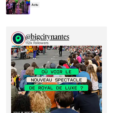
Actu
@bigcitynantes
112k Followers