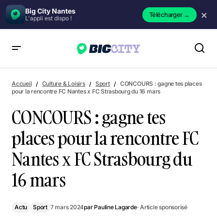
Big City Nantes
×
Télécharger
→
L'appli est dispo !
CONCOURS : gagne tes places pour la rencontre FC Nantes x
FC Strasbourg du 16 mars
Accueil
Culture & Loisirs
Sport
CONCOURS : gagne tes places
pour la rencontre FC Nantes x FC Strasbourg du 16 mars
CONCOURS : gagne tes
places pour la rencontre FC
Nantes x FC Strasbourg du
16 mars
Actu
Sport
7 mars 2024
par
Pauline Lagarde
· Article sponsorisé