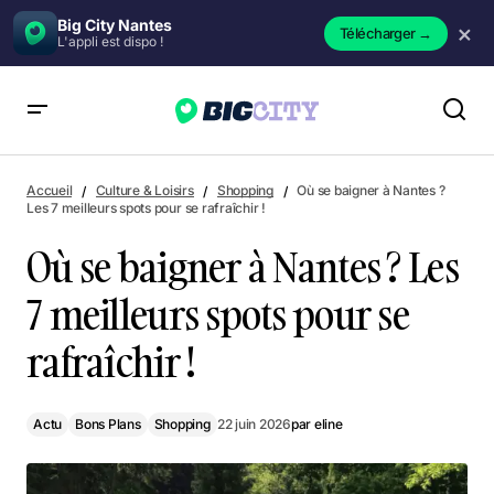
Big City Nantes
×
Télécharger
→
L'appli est dispo !
Où se baigner à Nantes ? Les 7 meilleurs spots pour se
rafraîchir !
Accueil
Culture & Loisirs
Shopping
Où se baigner à Nantes ?
Les 7 meilleurs spots pour se rafraîchir !
Où se baigner à Nantes ? Les
7 meilleurs spots pour se
rafraîchir !
Actu
Bons Plans
Shopping
22 juin 2026
par
eline