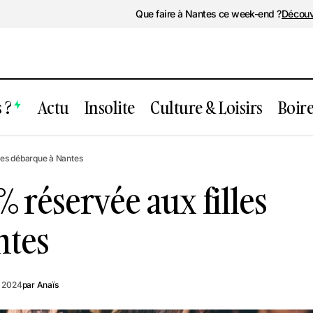
Que faire à Nantes ce week-end ?
Découv
 ?
Actu
Insolite
Culture & Loisirs
Boir
Une soirée 100% réservée aux fill
rs
Musique
les débarque à Nantes
débarque à Nantes
 réservée aux filles
ntes
i 2024
par
Anaïs