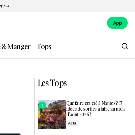
rir ➞
App
App
e & Manger
Tops
es
Nantes : le festival des commerçants est
de retour le 25 mai !
Les Tops
Que faire cet été à Nantes ? 17
idées de sorties à faire au mois
d’août 2026 !
Actu