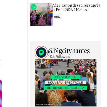
After : Le top des soirées après
la Pride 2026 à Nantes !
Actu
@bigcitynantes
112k Followers
x