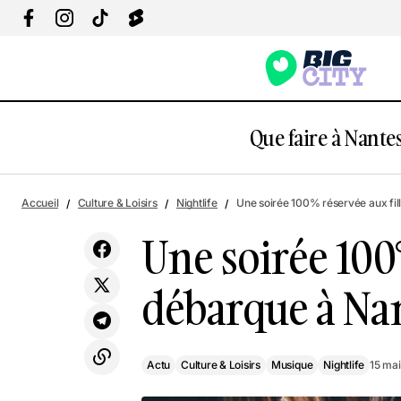
Que faire à Nantes
Actu
Culture & Loisi
Que Faire à Nantes ce Week-end du jeudi
Accueil
Culture & Loisirs
Nightlife
Une soirée 100% réservée aux fil
16 mai au dimanche 19 mai
Nightlife
Une soirée 100%
débarque à Na
Actu
Culture & Loisirs
Musique
Nightlife
15 ma