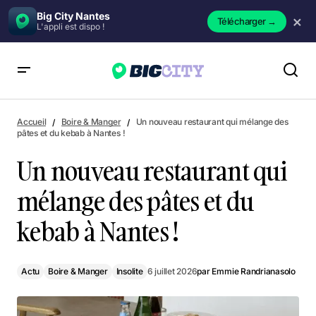
Big City Nantes
×
Télécharger
→
L'appli est dispo !
Un nouveau restaurant qui mélange des pâtes et du kebab à
Nantes !
Accueil
Boire & Manger
Un nouveau restaurant qui mélange des
pâtes et du kebab à Nantes !
Un nouveau restaurant qui
mélange des pâtes et du
kebab à Nantes !
Actu
Boire & Manger
Insolite
6 juillet 2026
par
Emmie Randrianasolo