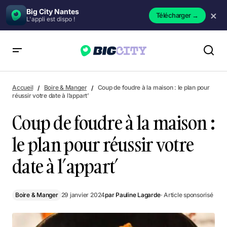
Big City Nantes
×
Télécharger
→
L'appli est dispo !
Coup de foudre à la maison : le plan pour réussir votre date
à l’appart’
Accueil
Boire & Manger
Coup de foudre à la maison : le plan pour
réussir votre date à l’appart’
Coup de foudre à la maison :
le plan pour réussir votre
date à l’appart’
Boire & Manger
29 janvier 2024
par
Pauline Lagarde
· Article sponsorisé