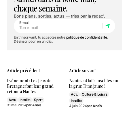
chaque semaine.
Bons plans, sorties, actus — triés par la rédac'.
E-mail
En t'inscrivant, tu acceptes notre
politique de confidentialité
.
Désinscription en un clic.
Article précédent
Article suivant
Evènement : Les Jeux de
Nantes : 4 faits insolites sur
Bretagne font leur grand
la grue Titan jaune !
retour à Nantes
Actu
Culture & Loisirs
Actu
Insolite
Sport
Insolite
31 mai 2024
par
Anaïs
4 juin 2024
par
Anaïs