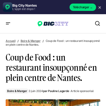
Big City Nantes
×
Télécharger
→
L'appli est dispo !
Coup de Food : un restaurant insoupçonné en plein centre
de Nantes.
Accueil
Boire & Manger
Coup de Food : un restaurant insoupçonné
en plein centre de Nantes.
Coup de Food : un
restaurant insoupçonné en
plein centre de Nantes.
Boire & Manger
3 juin 2024
par
Pauline Lagarde
· Article sponsorisé