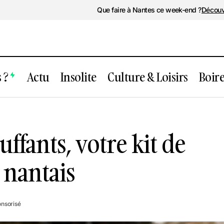
Que faire à Nantes ce week-end ?
Découv
 ?
Actu
Insolite
Culture & Loisirs
Boir
ts chauffants, votre kit de survie à l’hi
ffants, votre kit de
r nantais
onsorisé