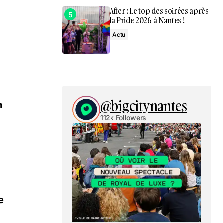
After : Le top des soirées après
la Pride 2026 à Nantes !
Actu
@bigcitynantes
n
112k Followers
e