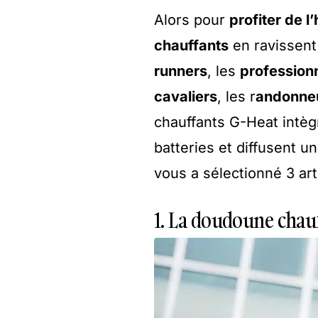
Alors pour
profiter de l’
chauffants
en ravissent 
runners
, les
profession
cavaliers
, les r
andonne
chauffants G-Heat intèg
batteries et diffusent 
vous a sélectionné 3 ar
1. La doudoune cha