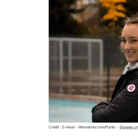
Crédit : G-Heat - Vêtements chauffants －
Signaler un