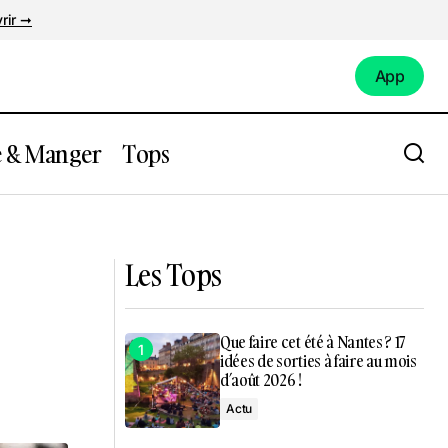
rir ➞
App
App
e & Manger
Tops
ver nantais
Après le Dry, voici venu le Damp
January !
Les Tops
Que faire cet été à Nantes ? 17
idées de sorties à faire au mois
d’août 2026 !
Actu