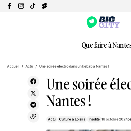
Que faire à Nantes
Vendée globe : la mythique course du
Actu
Culture & Lo
Accueil
Actu
Une soirée électro dans un kebab à Nantes !
Grand Ouest fait son grand retour
Une soirée éle
Nantes !
Actu
Culture & Loisirs
Insolite
16 octobre 2024
p