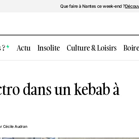
Que faire à Nantes ce week-end ?
Découv
 ?
Actu
Insolite
Culture & Loisirs
Boir
Une soirée électro dans un kebab 
isirs
Insolite
ctro dans un kebab à
ar
Cécile Audran