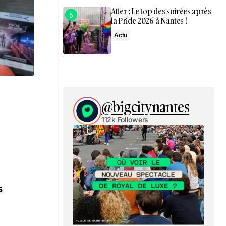
After : Le top des soirées après
la Pride 2026 à Nantes !
Actu
@bigcitynantes
112k Followers
s