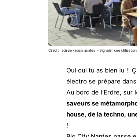
Crédit : soiree kebab nantes －
Signaler une utilisatio
Oui oui tu as bien lu !
électro se prépare dan
Au bord de l’Erdre, sur 
saveurs se métamorphos
house, de la techno, u
!
Big City Nantes passe e