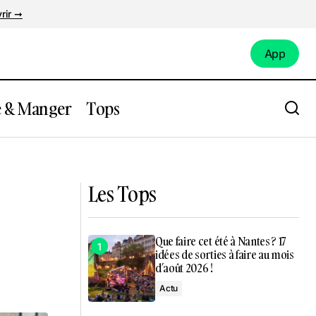
rir ➞
App
App
e & Manger
Tops
à Nantes !
Que faire à Nantes ce week-end à
Nantes du 17 au 20 octobre 2024 ?
Les Tops
Que faire cet été à Nantes ? 17
idées de sorties à faire au mois
d’août 2026 !
Actu