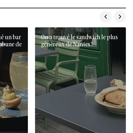
né un bar
On a trouvé le sandwich le plus
cabane de
généreux de Nantes !