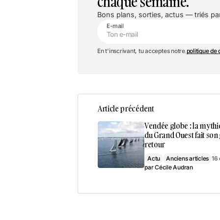
chaque semaine.
Bons plans, sorties, actus — triés par
E-mail
En t'inscrivant, tu acceptes notre
politique de 
Article précédent
Vendée globe : la myth
du Grand Ouest fait son
retour
Actu
Anciens articles
16
par
Cécile Audran