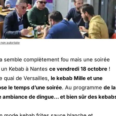
n non autorisée
! Ça semble complètement fou mais une soirée
s un Kebab à Nantes
ce vendredi 18 octobre
!
le quai de Versailles,
le kebab Mille et une
e le temps d’une soirée
. Au programme
de la
ne ambiance de dingue… et bien sûr des kebab
n mode kebab frites sauce blanche et