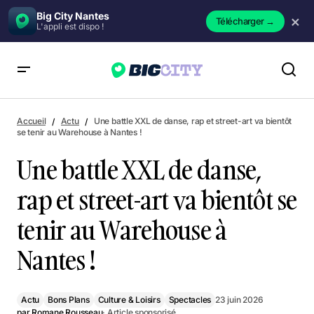
Big City Nantes
×
Télécharger
→
L'appli est dispo !
Une battle XXL de danse, rap et street-art va bientôt se tenir
au Warehouse à Nantes !
Accueil
Actu
Une battle XXL de danse, rap et street-art va bientôt
se tenir au Warehouse à Nantes !
Une battle XXL de danse,
rap et street-art va bientôt se
tenir au Warehouse à
Nantes !
Actu
Bons Plans
Culture & Loisirs
Spectacles
23 juin 2026
par
Romane Rousseau
· Article sponsorisé