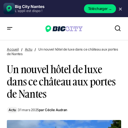
Big City Nantes
×
Télécharger
→
L'appli est dispo !
Un nouvel hôtel de luxe dans ce château aux portes de
Nantes
Accueil
Actu
Un nouvel hôtel de luxe dans ce château aux portes
de Nantes
Un nouvel hôtel de luxe
dans ce château aux portes
de Nantes
Actu
31 mars 2025
par
Cécile Audran