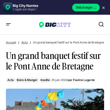
Big City Nantes
×
Télécharger
→
L'appli est dispo !
Un grand banquet festif sur le Pont Anne de Bretagne
Accueil
Actu
Un grand banquet festif sur le Pont Anne de Bretagne
Un grand banquet festif sur
le Pont Anne de Bretagne
Actu
Boire & Manger
Insolite
25 juin 2024
par
Pauline Lagarde