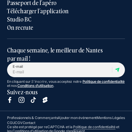
Passeport de l’apéro
Télécharger l’application
Studio BC
On recrute
Chaque semaine, le meilleur de Nantes
par mail !
E-mail
En cliquant sur
S'inscrire
, vous acceptez notre
Politique de confidentialité
et nos
Conditions d’utilisation
.
Suivez-nous
Professionnels & Commerçants
Ajouter mon événement
Mentions Légales
CGU
CGV
Contact
Ce site est protégé par reCAPTCHA et la
Politique de confidentialité
et
les
Conditions d’utilisation
de Google s’appliquent.