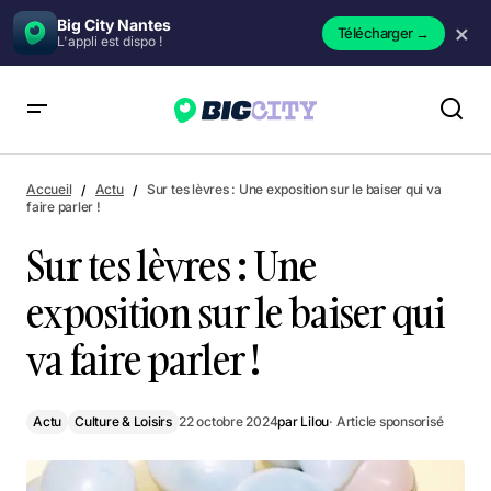
Big City Nantes
×
Télécharger
→
L'appli est dispo !
Sur tes lèvres : Une exposition sur le baiser qui va faire parler
!
Accueil
Actu
Sur tes lèvres : Une exposition sur le baiser qui va
faire parler !
Sur tes lèvres : Une
exposition sur le baiser qui
va faire parler !
Actu
Culture & Loisirs
22 octobre 2024
par
Lilou
· Article sponsorisé