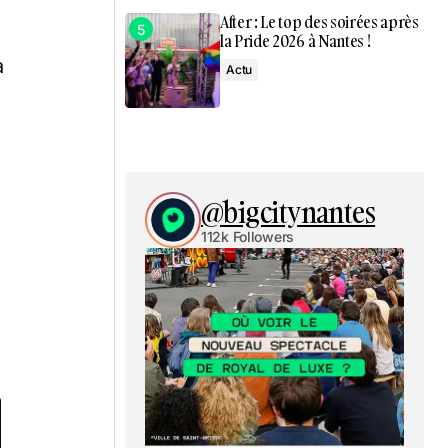
After : Le top des soirées après
la Pride 2026 à Nantes !
a
Actu
@bigcitynantes
112k Followers