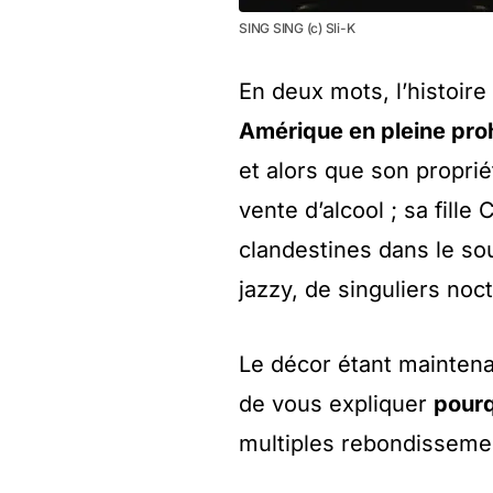
SING SING (c) Sli-K
En deux mots, l’histoir
Amérique en pleine proh
et alors que son proprié
vente d’alcool ; sa fill
clandestines dans le s
jazzy, de singuliers noc
Le décor étant maintenan
de vous expliquer
pourq
multiples rebondisseme