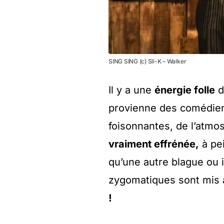
SING SING (c) Sli-K – Walker
Il y a une
énergie folle
d
provienne des comédien
foisonnantes, de l’atmo
vraiment effrénée,
à pe
qu’une autre blague ou 
zygomatiques sont mis 
!