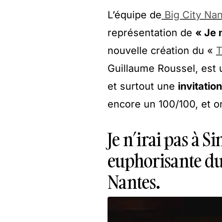
L’équipe de
Big City Na
représentation de
« Je 
nouvelle création du «
T
Guillaume Roussel, est
et surtout une
invitatio
encore un 100/100, et o
Je n’irai pas à S
euphorisante du
Nantes.