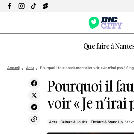
Que faire à Nantes
Actu
Culture & Loisi
6 idées vraiment kiffantes pour la Saint-
Accueil
Actu
Pourquoi il faut absolument aller voir « Je n’irai pas à Sing
Valentin
Théâtre & Stand Up
Pourquoi il fa
voir « Je n’irai
Actu
Culture & Loisirs
Théâtre & Stand Up
5 fév