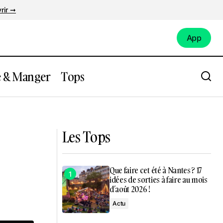
rir ➞
App
App
e & Manger
Tops
ir « Je
Nantes : quel futur pour le quartier
Paridis ? L’enquête publique débute !
Les Tops
Que faire cet été à Nantes ? 17
idées de sorties à faire au mois
d’août 2026 !
Actu