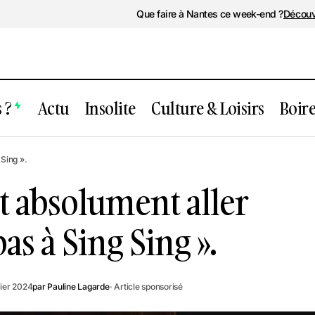
Que faire à Nantes ce week-end ?
Découv
 ?
Actu
Insolite
Culture & Loisirs
Boir
Pourquoi il faut absolument aller vo
rs
 Sing ».
n’irai pas à Sing Sing ».
ut absolument aller
 pas à Sing Sing ».
rier 2024
par
Pauline Lagarde
· Article sponsorisé