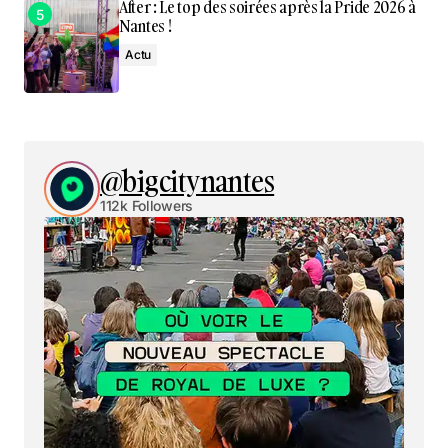
After : Le top des soirées après la Pride 2026 à
Nantes !
Actu
@bigcitynantes
112k Followers