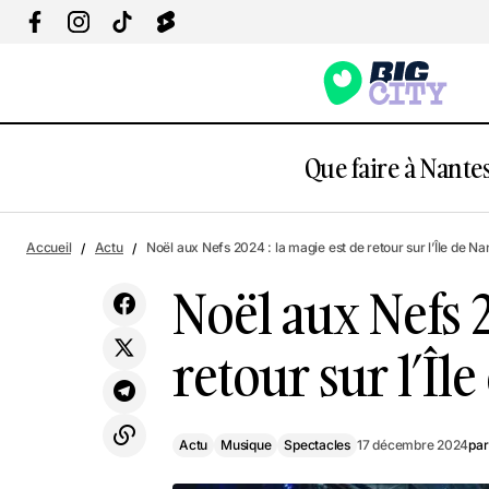
Que faire à Nantes
Actu
Musique
Un village de loups-garous ouvre bientôt
Accueil
Actu
Noël aux Nefs 2024 : la magie est de retour sur l’Île de Na
ses portes à 30 minutes de Nantes
Spectacles
Noël aux Nefs 2
retour sur l’Îl
Actu
Musique
Spectacles
17 décembre 2024
par