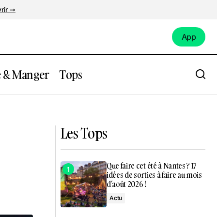
rir ➞
App
App
e & Manger
Tops
ur sur l’Île
3 destinations féériques à moins de
80km de Nantes
Les Tops
Que faire cet été à Nantes ? 17
idées de sorties à faire au mois
d’août 2026 !
Actu