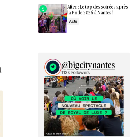
After : Le top des soirées après
la Pride 2026 à Nantes !
Actu
@bigcitynantes
a
112k Followers