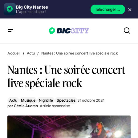
Big City Nantes
×
Télécharger
→
L'appli est dispo !
Nantes : Une soirée concert live spéciale rock
Accueil
Actu
Nantes : Une soirée concert live spéciale rock
Nantes : Une soirée concert
live spéciale rock
Actu
Musique
Nightlife
Spectacles
31 octobre 2024
par
Cécile Audran
· Article sponsorisé