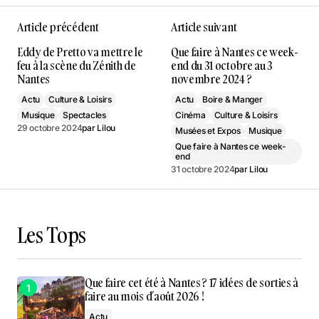
Article précédent
Article suivant
Eddy de Pretto va mettre le
Que faire à Nantes ce week-
feu à la scène du Zénith de
end du 31 octobre au 3
Nantes
novembre 2024 ?
Actu
Culture & Loisirs
Actu
Boire & Manger
Musique
Spectacles
Cinéma
Culture & Loisirs
29 octobre 2024
par
Lilou
Musées et Expos
Musique
Que faire à Nantes ce week-
end
31 octobre 2024
par
Lilou
Les Tops
Que faire cet été à Nantes ? 17 idées de sorties à
faire au mois d’août 2026 !
Actu