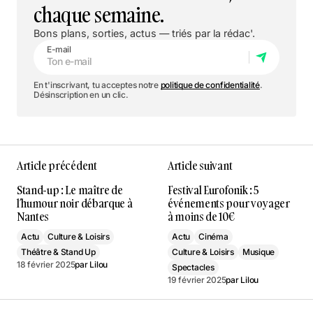
chaque semaine.
Bons plans, sorties, actus — triés par la rédac'.
E-mail
En t'inscrivant, tu acceptes notre
politique de confidentialité
.
Désinscription en un clic.
Article précédent
Article suivant
Stand-up : Le maître de
Festival Eurofonik : 5
l’humour noir débarque à
événements pour voyager
Nantes
à moins de 10€
Actu
Culture & Loisirs
Actu
Cinéma
Théâtre & Stand Up
Culture & Loisirs
Musique
18 février 2025
par
Lilou
Spectacles
19 février 2025
par
Lilou