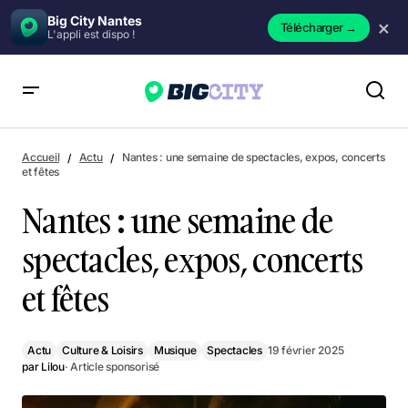
Big City Nantes
×
Télécharger
→
L'appli est dispo !
Nantes : une semaine de spectacles, expos, concerts et fêtes
Accueil
Actu
Nantes : une semaine de spectacles, expos, concerts
et fêtes
Nantes : une semaine de
spectacles, expos, concerts
et fêtes
Actu
Culture & Loisirs
Musique
Spectacles
19 février 2025
par
Lilou
· Article sponsorisé