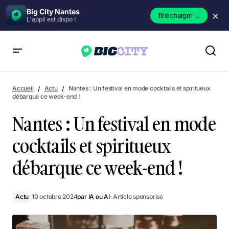
Big City Nantes
×
Télécharger
→
L'appli est dispo !
Nantes : Un festival en mode cocktails et spiritueux débarque
ce week-end !
Accueil
Actu
Nantes : Un festival en mode cocktails et spiritueux
débarque ce week-end !
Nantes : Un festival en mode
cocktails et spiritueux
débarque ce week-end !
Actu
10 octobre 2024
par
IA ou AI
· Article sponsorisé