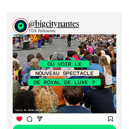
@bigcitynantes
112k Followers