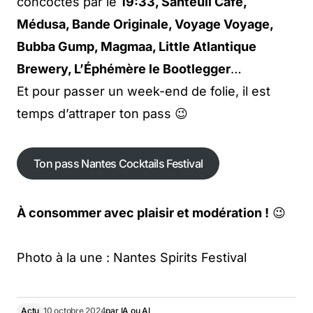
concoctés par le
19:33, Santeuil Café,
Médusa, Bande Originale, Voyage Voyage,
Bubba Gump, Magmaa, Little Atlantique
Brewery, L’Éphémère le Bootlegger
…
Et pour passer un week-end de folie, il est
temps d’attraper ton pass 😉
Ton pass Nantes Cocktails Festival
Ton pass Nantes Cocktails Festival
À consommer avec plaisir et modération !
😉
Photo à la une : Nantes Spirits Festival
Actu
10 octobre 2024
par
IA ou AI