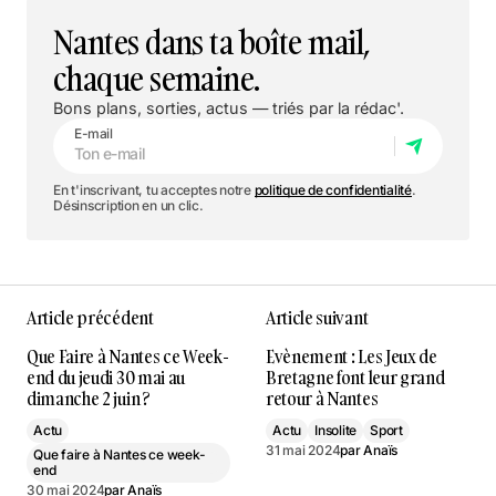
Nantes dans ta boîte mail,
chaque semaine.
Bons plans, sorties, actus — triés par la rédac'.
E-mail
En t'inscrivant, tu acceptes notre
politique de confidentialité
.
Désinscription en un clic.
Article précédent
Article suivant
Que Faire à Nantes ce Week-
Evènement : Les Jeux de
end du jeudi 30 mai au
Bretagne font leur grand
dimanche 2 juin ?
retour à Nantes
Actu
Actu
Insolite
Sport
31 mai 2024
par
Anaïs
Que faire à Nantes ce week-
end
30 mai 2024
par
Anaïs