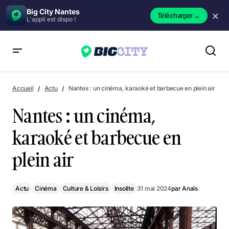
Big City Nantes
×
Télécharger
→
L'appli est dispo !
Nantes : un cinéma, karaoké et barbecue en plein air
Accueil
Actu
Nantes : un cinéma, karaoké et barbecue en plein air
Nantes : un cinéma,
karaoké et barbecue en
plein air
Actu
Cinéma
Culture & Loisirs
Insolite
31 mai 2024
par
Anaïs