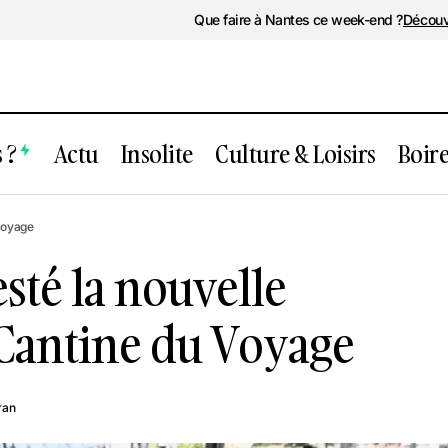
Que faire à Nantes ce week-end ?
Découv
 ?
Actu
Insolite
Culture & Loisirs
Boir
antes : On a testé la nouvelle formule d
 Voyage
u Voyage
esté la nouvelle
 Cantine du Voyage
ran