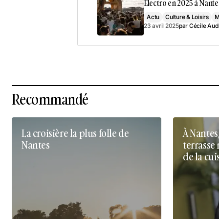
Électro en 2025 à Nante
Actu
Culture & Loisirs
M
23 avril 2025
par
Cécile Aud
Recommandé
La croisière la plus folle de
À Nantes
Nantes
terrasse 
de la cui