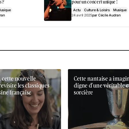
s ?
pour un concert unique !
usique
Actu
Culture & Loisirs
Musique
ran
24 avril 2025
par
Cécile Audran
, cette nouvelle
Cette nantaise a imagi
revisite les classiques
digne d’une véritable 
sine française
sorcière