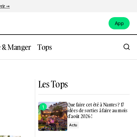
rir ➞
App
App
e & Manger
Tops
e La Cantine
Emma Peters débarque à Nantes pour un
concert unique !
Les Tops
Que faire cet été à Nantes ? 17
idées de sorties à faire au mois
d’août 2026 !
Actu