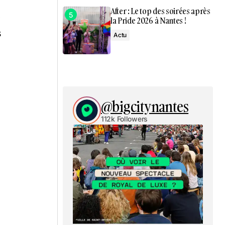
After : Le top des soirées après
,
la Pride 2026 à Nantes !
s
Actu
@bigcitynantes
112k Followers