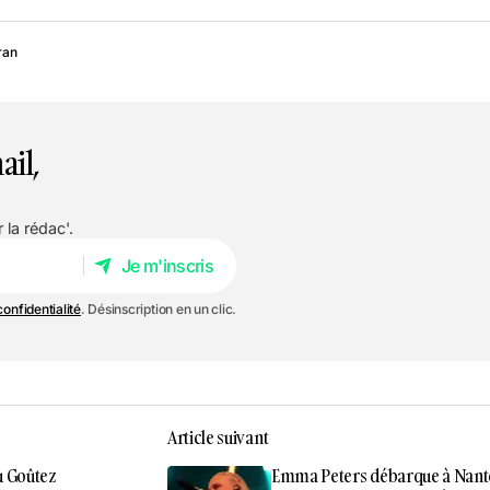
ran
ail,
 la rédac'.
Je m'inscris
Je m'inscris
confidentialité
. Désinscription en un clic.
Article suivant
du Goûtez
Emma Peters débarque à Nant