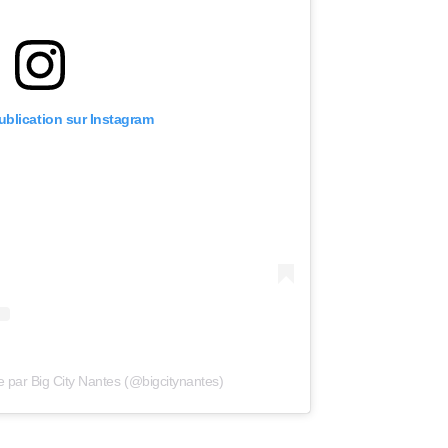
publication sur Instagram
e par Big City Nantes (@bigcitynantes)