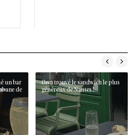
né un bar
On a trouvé le sandwich le plus
cabane de
généreux de Nantes !