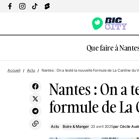
Que faire à Nantes
N
Actu
Quelles sont les dates du Goûtez Électro
Accueil
Actu
Nantes : On a testé la nouvelle formule de La Cantine du
d
en 2025 à Nantes ?
Boire & Manger
Nantes : On a t
formule de La
Actu
Boire & Manger
23 avril 2025
par
Cécile Aud