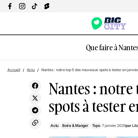
Que faire à Nantes
Actu
Boire & Mange
Nantes : Où trouver les galettes des rois
Accueil
Actu
Nantes : notre top 5 des nouveaux spots à tester en janvie
les plus insolites en 2025 ?
Tops
Nantes : notre
spots à tester 
Actu
Boire & Manger
Tops
7 janvier 2025
par
Lil