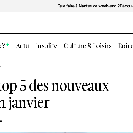
Que faire à Nantes ce week-end ?
Découv
 ?
Actu
Insolite
Culture & Loisirs
Boir
Nantes : notre top 5 des nouveaux spot
r
r
en janvier
 top 5 des nouveaux
en janvier
ou