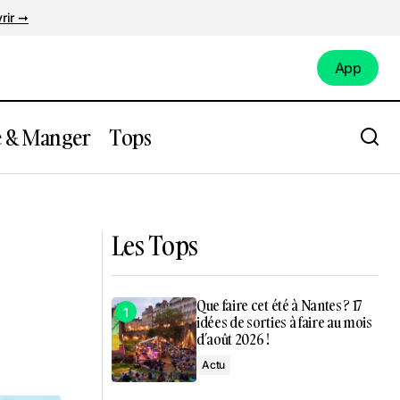
rir ➞
App
App
e & Manger
Tops
s à tester
Camille Lellouche fera son retour sur
scène à Nantes !
Les Tops
Que faire cet été à Nantes ? 17
idées de sorties à faire au mois
d’août 2026 !
Actu