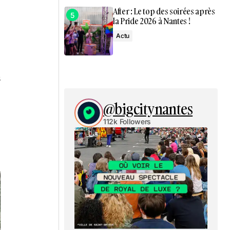
After : Le top des soirées après
la Pride 2026 à Nantes !
Actu
s
@bigcitynantes
112k Followers