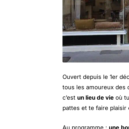
Ouvert depuis le 1er d
tous les amoureux des c
c’est
un lieu de vie
où tu
pattes et te faire plais
Au programme :
une
bo