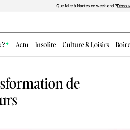
Que faire à Nantes ce week-end ?
Découv
 ?
Actu
Insolite
Culture & Loisirs
Boir
antes : la transformation de Gloriette en
ansformation de
ours