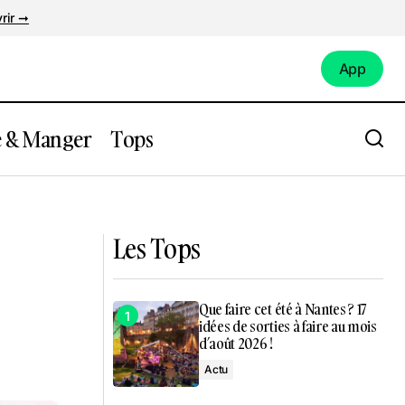
rir ➞
App
App
e & Manger
Tops
 cours
Nantes : un opéra plein air sur grand
écran à Graslin
Les Tops
Que faire cet été à Nantes ? 17
idées de sorties à faire au mois
d’août 2026 !
Actu