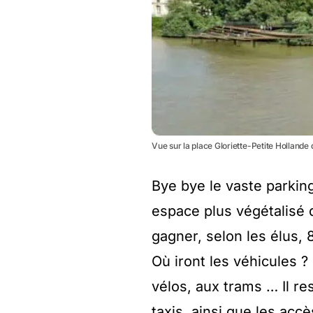
Vue sur la place Gloriette-Petite Hollande
Bye bye le vaste parkin
espace plus végétalisé q
gagner, selon les élus, 8
Où iront les véhicules ?
vélos, aux trams … Il re
taxis, ainsi que les ac