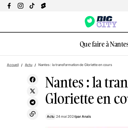
Que faire à Nantes
N
Expo : le monde imaginaire de Caroline
Actu
Accueil
Actu
Nantes : la transformation de Gloriette en cours
Mesquita à la HAB Galerie.
Nantes : la tr
Gloriette en c
Actu
24 mai 2024
par
Anaïs