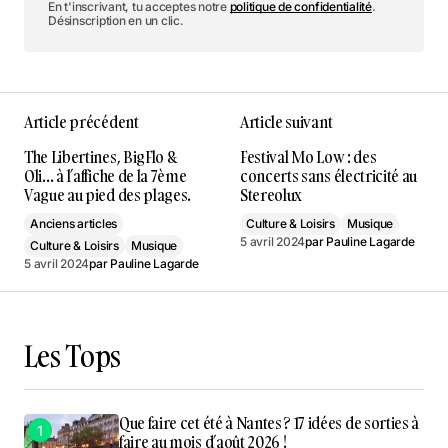
En t'inscrivant, tu acceptes notre
politique de confidentialité
.
Désinscription en un clic.
Article précédent
Article suivant
The Libertines, BigFlo &
Festival Mo Low : des
Oli… à l’affiche de la 7ème
concerts sans électricité au
Vague au pied des plages.
Stereolux
Anciens articles
Culture & Loisirs
Musique
5 avril 2024
par
Pauline Lagarde
Culture & Loisirs
Musique
5 avril 2024
par
Pauline Lagarde
Les Tops
Que faire cet été à Nantes ? 17 idées de sorties à
faire au mois d’août 2026 !