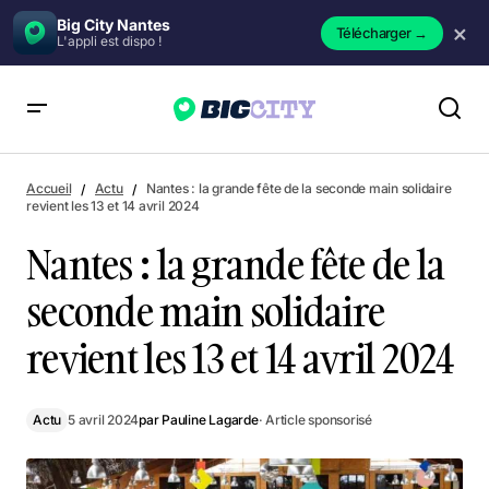
Big City Nantes
×
Télécharger
→
L'appli est dispo !
Nantes : la grande fête de la seconde main solidaire revient
les 13 et 14 avril 2024
Accueil
Actu
Nantes : la grande fête de la seconde main solidaire
revient les 13 et 14 avril 2024
Nantes : la grande fête de la
seconde main solidaire
revient les 13 et 14 avril 2024
Actu
5 avril 2024
par
Pauline Lagarde
· Article sponsorisé