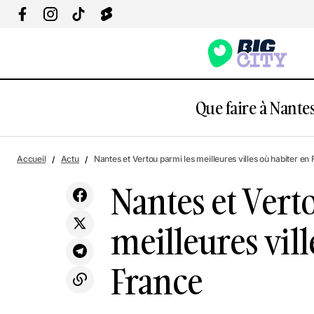
Que faire à Nantes
Nantes 
Nantes : Top des meilleures crêperies
Accueil
Actu
Nantes et Vertou parmi les meilleures villes où habiter en
Actu
France
selon les Nantais en 2025
Nantes et Vert
meilleures vill
France