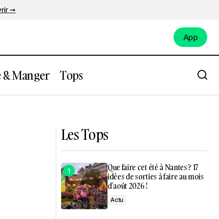
rir ➞
App
App
e & Manger
Tops
habiter en
Nantes : notre top 5 des nouveaux spots
à tester en février
Les Tops
Que faire cet été à Nantes ? 17
idées de sorties à faire au mois
d’août 2026 !
Actu