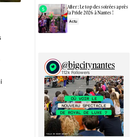
After : Le top des soirées après
la Pride 2026 à Nantes !
Actu
s
e
@bigcitynantes
112k Followers
i