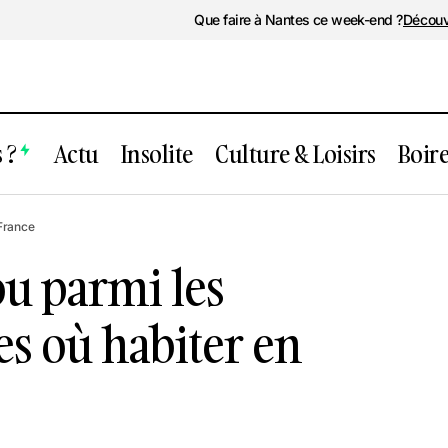
Que faire à Nantes ce week-end ?
Découv
 ?
Actu
Insolite
Culture & Loisirs
Boir
et Vertou parmi les meilleures villes où 
 France
ou parmi les
es où habiter en