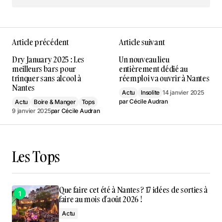
Article précédent
Article suivant
Dry January 2025 : Les
Un nouveau lieu
meilleurs bars pour
entièrement dédié au
trinquer sans alcool à
réemploi va ouvrir à Nantes
Nantes
Actu
Insolite
14 janvier 2025
par
Cécile Audran
Actu
Boire & Manger
Tops
9 janvier 2025
par
Cécile Audran
Les Tops
Que faire cet été à Nantes ? 17 idées de sorties à
faire au mois d’août 2026 !
Actu