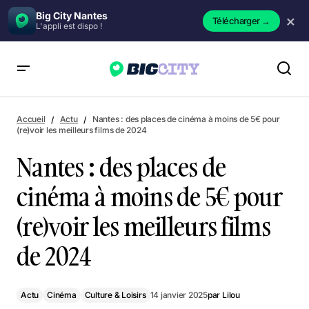
Big City Nantes
×
Télécharger
→
L'appli est dispo !
Nantes : des places de cinéma à moins de 5€ pour (re)voir les
meilleurs films de 2024
Accueil
Actu
Nantes : des places de cinéma à moins de 5€ pour
(re)voir les meilleurs films de 2024
Nantes : des places de
cinéma à moins de 5€ pour
(re)voir les meilleurs films
de 2024
Actu
Cinéma
Culture & Loisirs
14 janvier 2025
par
Lilou