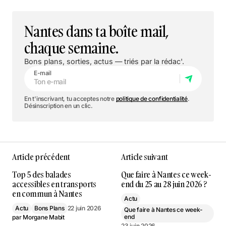
Nantes dans ta boîte mail,
chaque semaine.
Bons plans, sorties, actus — triés par la rédac'.
E-mail
En t'inscrivant, tu acceptes notre
politique de confidentialité
.
Désinscription en un clic.
Article précédent
Article suivant
Top 5 des balades
Que faire à Nantes ce week-
accessibles en transports
end du 25 au 28 juin 2026 ?
en commun à Nantes
Actu
Actu
Bons Plans
22 juin 2026
Que faire à Nantes ce week-
end
par
Morgane Mabit
23 juin 2026