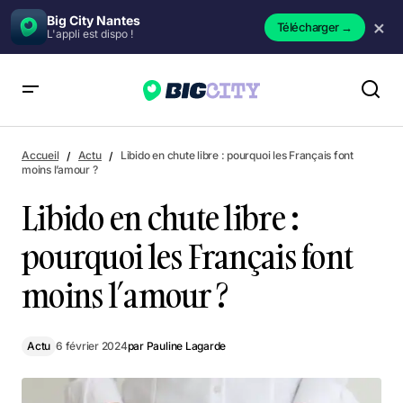
Big City Nantes
×
Télécharger
→
L'appli est dispo !
Libido en chute libre : pourquoi les Français font moins
l’amour ?
Accueil
Actu
Libido en chute libre : pourquoi les Français font
moins l’amour ?
Libido en chute libre :
pourquoi les Français font
moins l’amour ?
Actu
6 février 2024
par
Pauline Lagarde