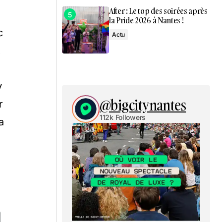
After : Le top des soirées après
la Pride 2026 à Nantes !
c
Actu
t
y
@bigcitynantes
r
112k Followers
a