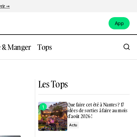
rir ➞
App
App
e & Manger
Tops
ns de 10€
Que faire à Nantes ce week-end du 23
au 26 janvier ?
Les Tops
Que faire cet été à Nantes ? 17
idées de sorties à faire au mois
d’août 2026 !
Actu