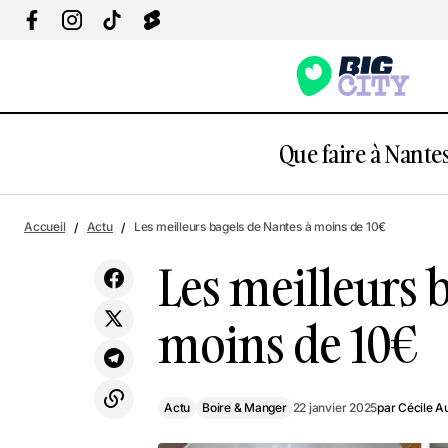
Que faire à Nantes
Jamel Debbouze débarque à Nantes ce
Actu
Boire & M
Accueil
Actu
Les meilleurs bagels de Nantes à moins de 10€
week-end
Les meilleurs 
moins de 10€
Actu
Boire & Manger
22 janvier 2025
par
Cécile A