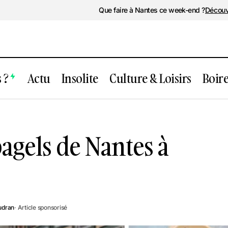
Que faire à Nantes ce week-end ?
Découv
 ?
Actu
Insolite
Culture & Loisirs
Boir
Les meilleurs bagels de Nantes à moi
anger
bagels de Nantes à
udran
· Article sponsorisé