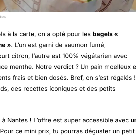
ntes
ls à la carte, on a opté pour les
bagels «
ne »
. L’un est garni de saumon fumé,
rt citron, l’autre est 100% végétarien avec
uce menthe. Notre verdict ? Un pain moelleux e
ents frais et bien dosés. Bref, on s’est régalés !
ds, des recettes iconiques et des petits
n
à Nantes ! L’offre est super accessible avec
u
 Pour ce mini prix, tu pourras déguster un petit