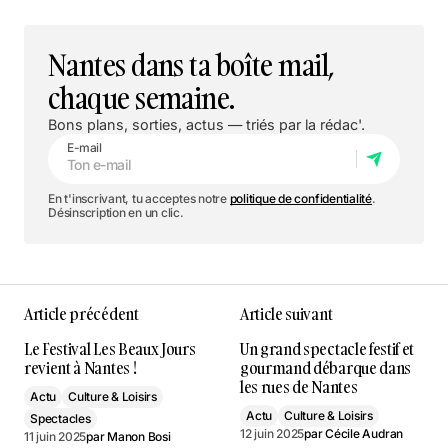
Nantes dans ta boîte mail,
chaque semaine.
Bons plans, sorties, actus — triés par la rédac'.
E-mail
En t'inscrivant, tu acceptes notre
politique de confidentialité
.
Désinscription en un clic.
Article précédent
Article suivant
Le Festival Les Beaux Jours
Un grand spectacle festif et
revient à Nantes !
gourmand débarque dans
les rues de Nantes
Actu
Culture & Loisirs
Actu
Culture & Loisirs
Spectacles
12 juin 2025
par
Cécile Audran
11 juin 2025
par
Manon Bosi