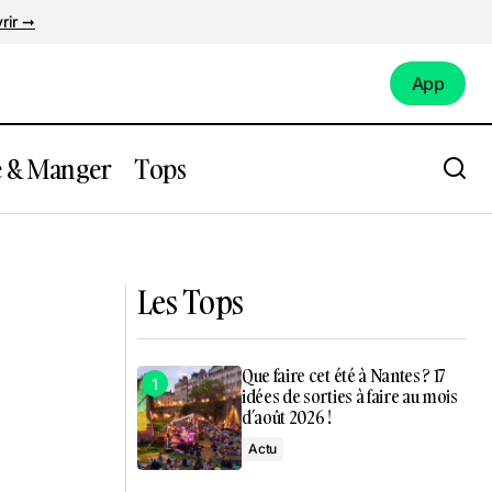
rir ➞
App
App
e & Manger
Tops
e-
Top : 6 des oeuvres spectaculaires du
Voyage à Nantes à découvrir !
Les Tops
Que faire cet été à Nantes ? 17
idées de sorties à faire au mois
d’août 2026 !
Actu