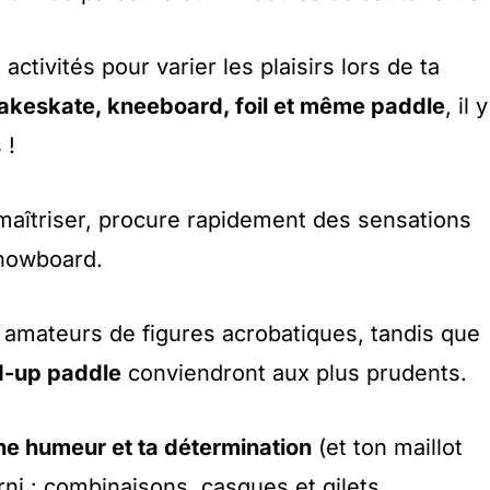
activités pour varier les plaisirs lors de ta
keskate, kneeboard, foil et même paddle
, il y
 !
 maîtriser, procure rapidement des sensations
snowboard.
s amateurs de figures acrobatiques, tandis que
d-up paddle
conviendront aux plus prudents.
e humeur et ta détermination
(et ton maillot
urni : combinaisons, casques et gilets,