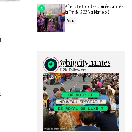
After : Le top des soirées après
la Pride 2026 à Nantes !
Actu
i
@bigcitynantes
112k Followers
e