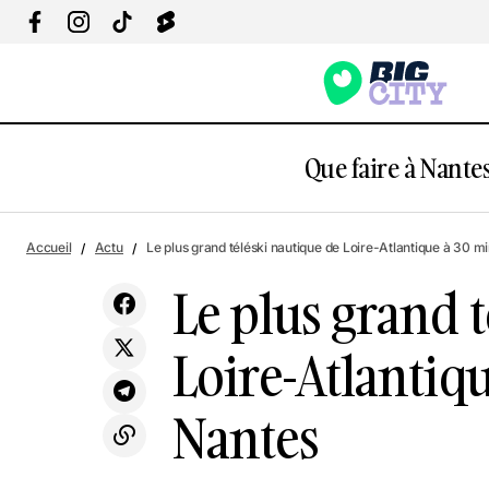
Que faire à Nantes
Actu
Anciens article
Une soirée rétro hip-hop rnb animée par
Accueil
Actu
Le plus grand téléski nautique de Loire-Atlantique à 30 m
de célèbres djs à Nantes
Insolite
Sport
Le plus grand 
Loire-Atlantiq
Nantes