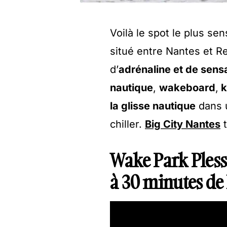
Voilà le spot le plus s
situé entre Nantes et R
d’
adrénaline et de sensa
nautique
,
wakeboard
,
k
la glisse nautique
dans u
chiller.
Big City Nantes
t
Wake Park Plessé 
à 30 minutes de