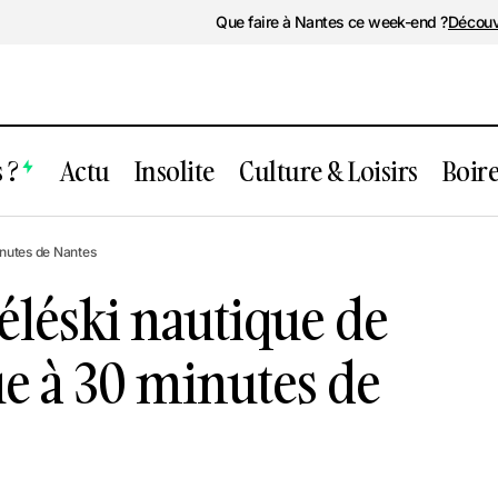
Que faire à Nantes ce week-end ?
Découv
 ?
Actu
Insolite
Culture & Loisirs
Boir
Le plus grand téléski nautique de Loir
s
inutes de Nantes
Atlantique à 30 minutes de Nantes
téléski nautique de
ue à 30 minutes de