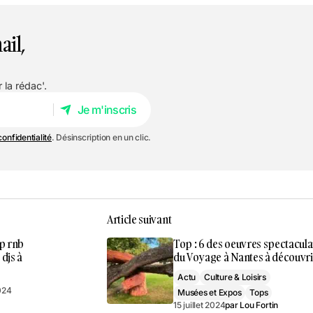
ail,
 la rédac'.
Je m'inscris
Je m'inscris
confidentialité
. Désinscription en un clic.
Article suivant
op rnb
Top : 6 des oeuvres spectacula
djs à
du Voyage à Nantes à découvrir
Actu
Culture & Loisirs
2024
Musées et Expos
Tops
15 juillet 2024
par
Lou Fortin