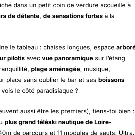
iché dans un petit coin de verdure accueille à
rs de détente
,
de sensations fortes
à la
ine le tableau : chaises longues, espace
arbor
ur pilotis
avec
vue panoramique
sur l’étang
ranquillité,
plage aménagée
, musique,
r place sans oublier le bar et ses
boissons
e vois le côté paradisiaque ?
uvent aussi être les premiers), tiens-toi bien :
du
plus grand téléski nautique de Loire-
0m de parcours et 11 modules de sauts. Ultra.