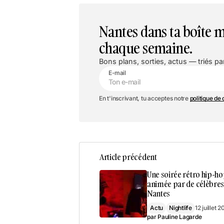
Nantes dans ta boîte m
chaque semaine.
Bons plans, sorties, actus — triés par
E-mail
En t'inscrivant, tu acceptes notre
politique de 
Article précédent
Une soirée rétro hip-h
animée par de célèbres 
Nantes
Actu
Nightlife
12 juillet 
par
Pauline Lagarde