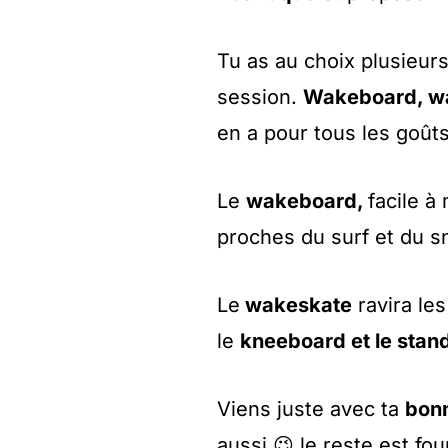
Tu as au choix plusieurs 
session.
Wakeboard, wa
en a pour tous les goûts
Le
wakeboard,
facile à
proches du surf et du 
Le
wakeskate
ravira le
le
kneeboard et le stan
Viens juste avec ta
bonn
aussi 😉 le reste est fo