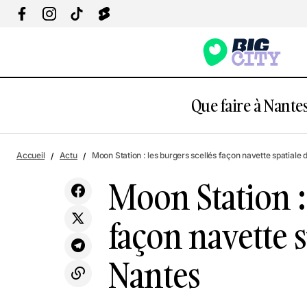
Que faire à Nantes
Actu
Boire & Mange
Mama Café : un nouveau spot qui
Accueil
Actu
Moon Station : les burgers scellés façon navette spatiale
revisite les rolls new-yorkais
Bons Plans
Insolite
Moon Station : 
façon navette 
Nantes