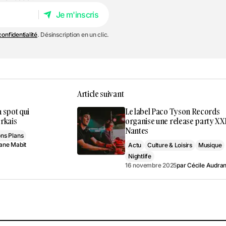
Je m'inscris
Je m'inscris
confidentialité
. Désinscription en un clic.
Article suivant
 spot qui
Le label Paco Tyson Records
orkais
organise une release party XX
Nantes
ns Plans
ane Mabit
Actu
Culture & Loisirs
Musique
Nightlife
16 novembre 2025
par
Cécile Audra