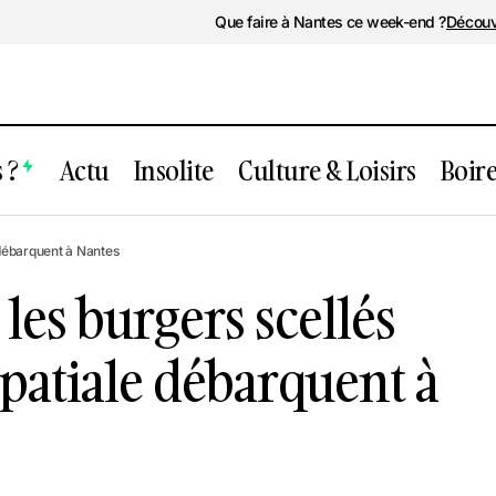
Que faire à Nantes ce week-end ?
Découv
 ?
Actu
Insolite
Culture & Loisirs
Boir
Moon Station : les burgers scellés fa
r
 débarquent à Nantes
spatiale débarquent à Nantes
les burgers scellés
spatiale débarquent à