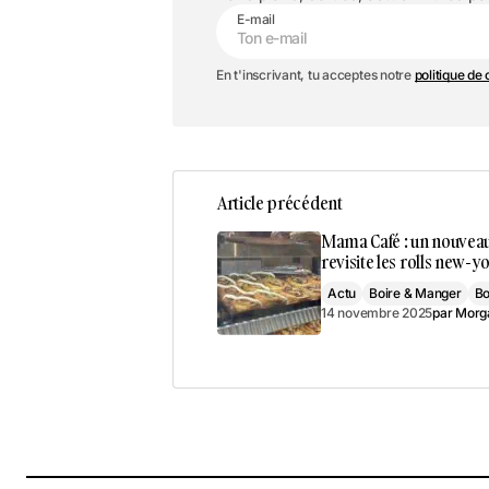
E-mail
En t'inscrivant, tu acceptes notre
politique de 
Article précédent
Mama Café : un nouveau
revisite les rolls new-y
Actu
Boire & Manger
Bo
14 novembre 2025
par
Morg