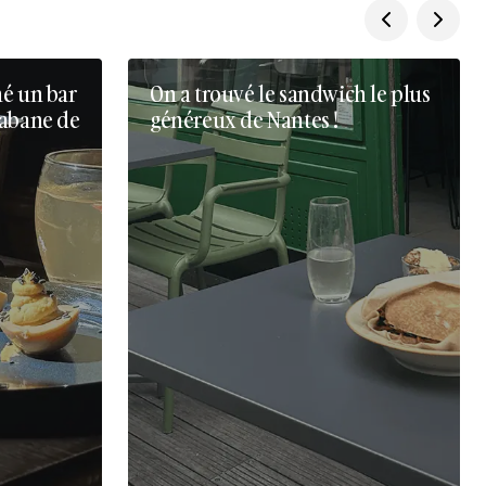
né un bar
On a trouvé le sandwich le plus
cabane de
généreux de Nantes !