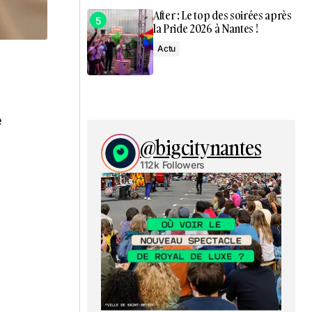
After : Le top des soirées après
la Pride 2026 à Nantes !
Actu
e
@bigcitynantes
112k Followers