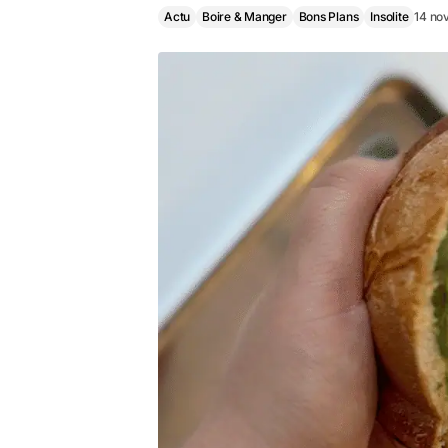
Actu
Boire & Manger
Bons Plans
Insolite
14 no