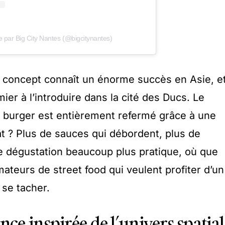
e par Big City Nantes (@bigcitynantes)
 concept connaît un énorme succès en Asie, e
ier à l’introduire dans la cité des Ducs. Le
on burger est entièrement refermé grâce à une
at ? Plus de sauces qui débordent, plus de
une dégustation beaucoup plus pratique, où que
amateurs de street food qui veulent profiter d’un
se tacher.
e inspirée de l’univers spatial