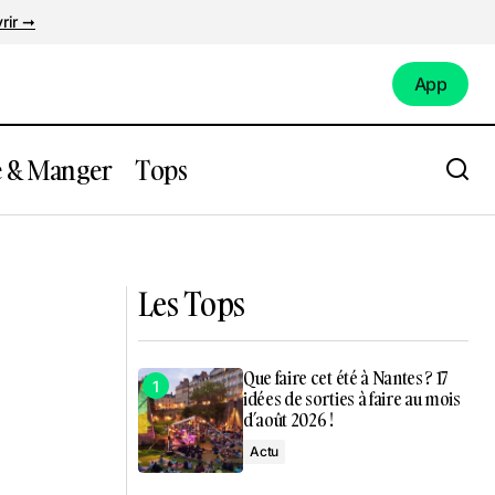
rir ➞
App
App
e & Manger
Tops
çon navette
Le label Paco Tyson Records organise
une release party XXL à Nantes
Les Tops
Que faire cet été à Nantes ? 17
idées de sorties à faire au mois
d’août 2026 !
Actu