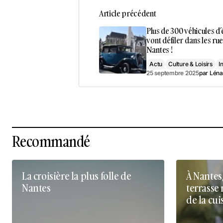
Article précédent
Plus de 300 véhicules d
vont défiler dans les ru
Nantes !
Actu
Culture & Loisirs
I
25 septembre 2025
par
Léna
Recommandé
La croisière la plus folle de
À Nantes
Nantes
terrasse 
de la cui