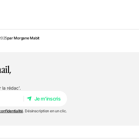
2025
par
Morgane Mabit
ail,
 la rédac'.
Je m'inscris
Je m'inscris
confidentialité
. Désinscription en un clic.