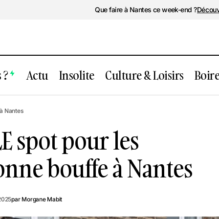
Que faire à Nantes ce week-end ?
Découv
 ?
Actu
Insolite
Culture & Loisirs
Boir
La rue Fouré : LE spot pour les amate
r
 à Nantes
bonne bouffe à Nantes
LE spot pour les
onne bouffe à Nantes
2025
par
Morgane Mabit