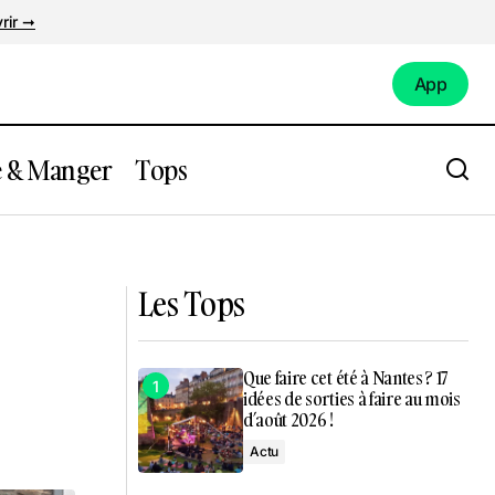
rir ➞
App
App
e & Manger
Tops
urs de
Que faire à Nantes ce week-end du 2 au
5 octobre 2025 ?
Les Tops
Que faire cet été à Nantes ? 17
idées de sorties à faire au mois
d’août 2026 !
Actu