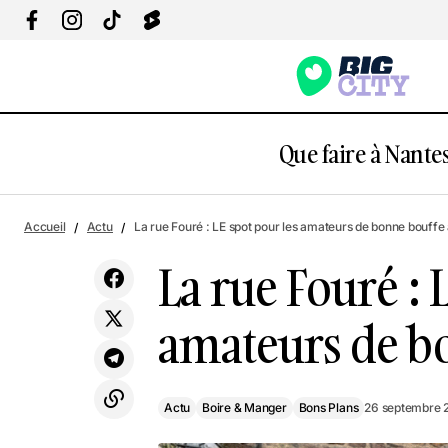
Que faire à Nantes
Actu
Boire & Mange
Plus de 300 véhicules d'époque vont
Accueil
Actu
La rue Fouré : LE spot pour les amateurs de bonne bouffe
défiler dans les rues de Nantes !
Bons Plans
La rue Fouré : 
amateurs de b
Actu
Boire & Manger
Bons Plans
26 septembre 