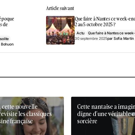
Article suivant
’époque
Que faire à Nantes ce week-en
es de
2 au 5 octobre 2025 ?
Actu
Que faire à Nantes ce week
30 septembre 2025
par
Sofia Martin
nsolite
 Bohuon
, cette nouvelle
Cette nantaise a imagi
revisite les classiques
digne d’une véritable 
sine française
sorcière