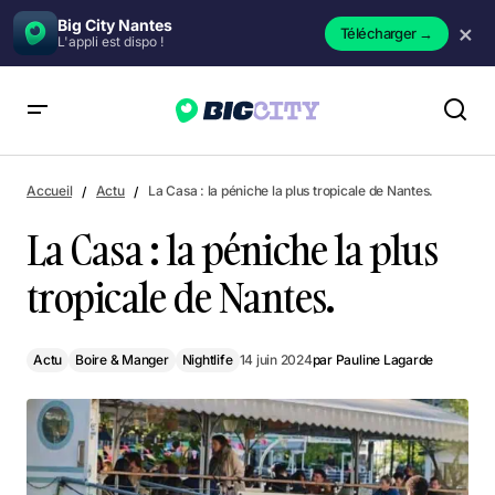
Big City Nantes
×
Télécharger
→
L'appli est dispo !
La Casa : la péniche la plus tropicale de Nantes.
Accueil
Actu
La Casa : la péniche la plus tropicale de Nantes.
La Casa : la péniche la plus
tropicale de Nantes.
Actu
Boire & Manger
Nightlife
14 juin 2024
par
Pauline Lagarde