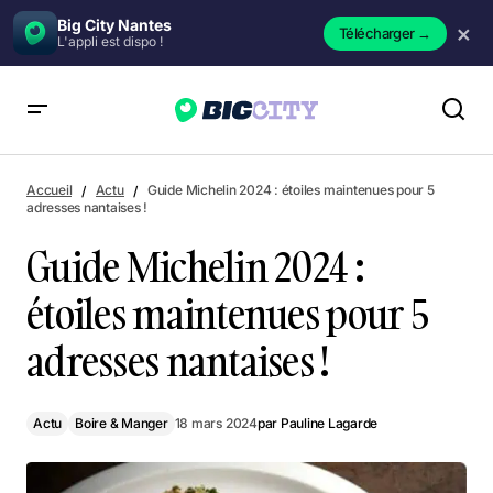
Big City Nantes
×
Télécharger
→
L'appli est dispo !
Guide Michelin 2024 : étoiles maintenues pour 5 adresses
nantaises !
Accueil
Actu
Guide Michelin 2024 : étoiles maintenues pour 5
adresses nantaises !
Guide Michelin 2024 :
étoiles maintenues pour 5
adresses nantaises !
Actu
Boire & Manger
18 mars 2024
par
Pauline Lagarde