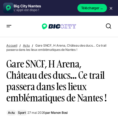
Big City Nantes
×
Télécharger
→
L'appli est dispo !
Gare SNCF, H Arena, Château des ducs… Ce trail passera dans
les lieux emblématiques de Nantes !
Accueil
Actu
Gare SNCF, H Arena, Château des ducs… Ce trail
passera dans les lieux emblématiques de Nantes !
Gare SNCF, H Arena,
Château des ducs… Ce trail
passera dans les lieux
emblématiques de Nantes !
Actu
Sport
27 mai 2026
par
Manon Bosi