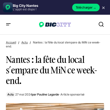
Big City Nantes
×
Télécharger
→
L'appli est dispo !
Nantes : la fête du local s’empare du MiN ce week-end.
Accueil
Actu
Nantes : la fête du local s’empare du MiN ce week-
end.
Nantes : la fête du local
s’empare du MiN ce week-
end.
Actu
27 mai 2024
par
Pauline Lagarde
· Article sponsorisé