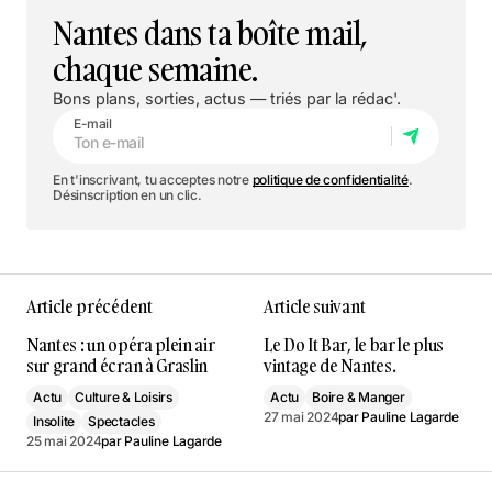
Nantes dans ta boîte mail,
chaque semaine.
Bons plans, sorties, actus — triés par la rédac'.
E-mail
En t'inscrivant, tu acceptes notre
politique de confidentialité
.
Désinscription en un clic.
Article précédent
Article suivant
Nantes : un opéra plein air
Le Do It Bar, le bar le plus
sur grand écran à Graslin
vintage de Nantes.
Actu
Culture & Loisirs
Actu
Boire & Manger
27 mai 2024
par
Pauline Lagarde
Insolite
Spectacles
25 mai 2024
par
Pauline Lagarde