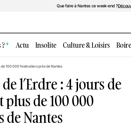
Que faire à Nantes ce week-end ?
Découv
 ?
Actu
Insolite
Culture & Loisirs
Boir
ival La Nuit de l’Erdre : 4 jours de conce
us de 100 000 festivaliers près de Nantes
 de 100 000 festivaliers près de Nantes
 de l’Erdre : 4 jours de
t plus de 100 000
ès de Nantes