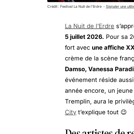
Crédit : Festival La Nuit de l'Erdre －
Signaler une util
La Nuit de l’Erdre
s’appr
5 juillet 2026.
Pour sa 26
fort avec
une affiche X
crème de la scène franç
Damso, Vanessa Paradi
événement réside aussi d
année encore, un jeune 
Tremplin, aura le privil
City
t’explique tout 😉
Des artistes de r