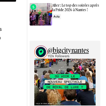
After : Le top des soirées après
la Pride 2026 à Nantes !
Actu
s
a
@bigcitynantes
112k Followers