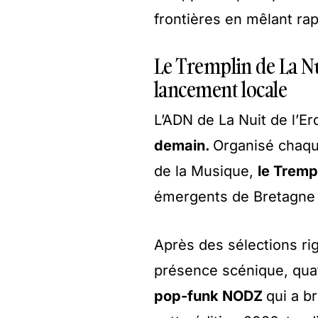
frontières en mêlant ra
Le Tremplin de La Nu
lancement locale
L’ADN de La Nuit de l’Er
demain.
Organisé chaqu
de la Musique,
le Tremp
émergents de Bretagne e
Après des sélections rig
présence scénique, quatre
pop-funk NODZ
qui a b