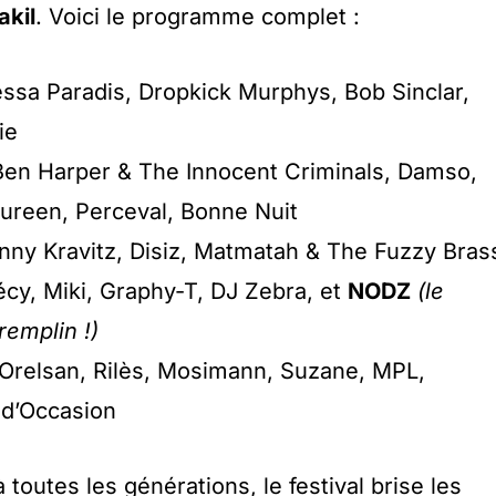
akil
. Voici le programme complet :
sa Paradis, Dropkick Murphys, Bob Sinclar,
ie
en Harper & The Innocent Criminals, Damso,
Maureen, Perceval, Bonne Nuit
ny Kravitz, Disiz, Matmatah & The Fuzzy Bras
écy, Miki, Graphy-T, DJ Zebra, et
NODZ
(le
remplin
!)
Orelsan, Rilès, Mosimann, Suzane, MPL,
d’Occasion
 toutes les générations, le festival brise les