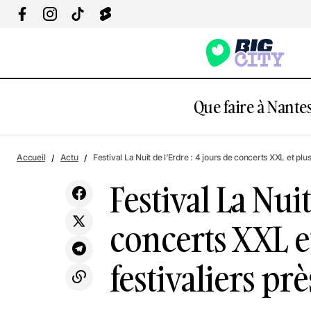
Que faire à Nantes
Fest
Actu
Canicule à Nantes : les glaces les plus
Accueil
Actu
Festival La Nuit de l’Erdre : 4 jours de concerts XXL et pl
Culture &
plus
originales pour se rafraîchir
Loisirs
Festival La Nuit
concerts XXL e
festivaliers pr