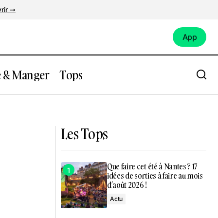
rir ➞
App
App
e & Manger
Tops
rts XXL et
Une journée de vacances à seulement
une heure de Nantes !
Les Tops
Que faire cet été à Nantes ? 17
idées de sorties à faire au mois
d’août 2026 !
Actu