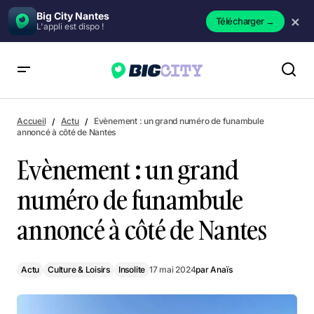
Big City Nantes
×
Télécharger
→
L'appli est dispo !
Evènement : un grand numéro de funambule annoncé à
côté de Nantes
Accueil
Actu
Evènement : un grand numéro de funambule
annoncé à côté de Nantes
Evènement : un grand
numéro de funambule
annoncé à côté de Nantes
Actu
Culture & Loisirs
Insolite
17 mai 2024
par
Anaïs