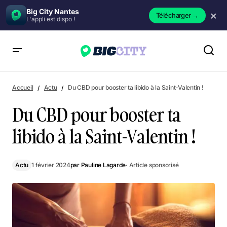
Big City Nantes
×
Télécharger
→
L'appli est dispo !
Du CBD pour booster ta libido à la Saint-Valentin !
Accueil
Actu
Du CBD pour booster ta libido à la Saint-Valentin !
Du CBD pour booster ta
libido à la Saint-Valentin !
Actu
1 février 2024
par
Pauline Lagarde
· Article sponsorisé