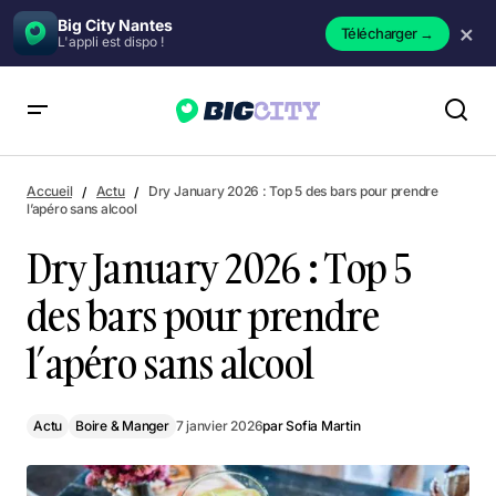
Big City Nantes
×
Télécharger
→
L'appli est dispo !
Dry January 2026 : Top 5 des bars pour prendre l’apéro
sans alcool
Accueil
Actu
Dry January 2026 : Top 5 des bars pour prendre
l’apéro sans alcool
Dry January 2026 : Top 5
des bars pour prendre
l’apéro sans alcool
Actu
Boire & Manger
7 janvier 2026
par
Sofia Martin