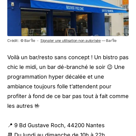
Crédit : © Bar'Île －
Signaler une utilisation non autorisée
— Bar’Île
Voilà un bar/resto sans concept ! Un bistro pas
chic le midi, un bar dé-branché le soir 😉 Une
programmation hyper décalée et une
ambiance toujours folle t’attendent pour
profiter à fond de ce bar pas tout à fait comme
les autres 🤟
📍 9 Bd Gustave Roch, 44200 Nantes
📆 Du lundi au dimanche de 10h à 22h