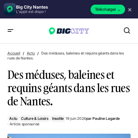
Big City Nantes
×
Télécharger
→
L'appli est dispo !
Des méduses, baleines et requins géants dans les rues de
Nantes.
Accueil
Actu
Des méduses, baleines et requins géants dans les
rues de Nantes.
Des méduses, baleines et
requins géants dans les rues
de Nantes.
Actu
Culture & Loisirs
Insolite
19 juin 2024
par
Pauline Lagarde
· Article sponsorisé