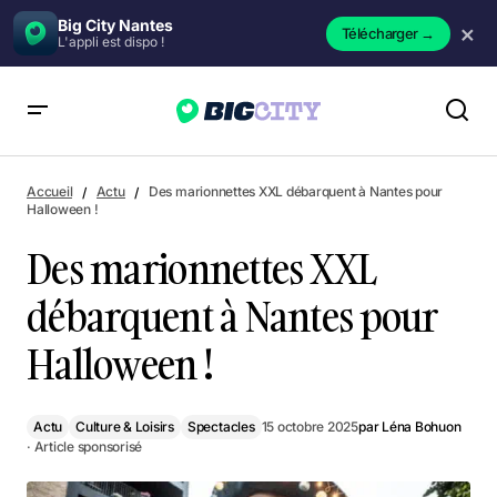
Big City Nantes
×
Télécharger
→
L'appli est dispo !
Des marionnettes XXL débarquent à Nantes pour Halloween
!
Accueil
Actu
Des marionnettes XXL débarquent à Nantes pour
Halloween !
Des marionnettes XXL
débarquent à Nantes pour
Halloween !
Actu
Culture & Loisirs
Spectacles
15 octobre 2025
par
Léna Bohuon
· Article sponsorisé