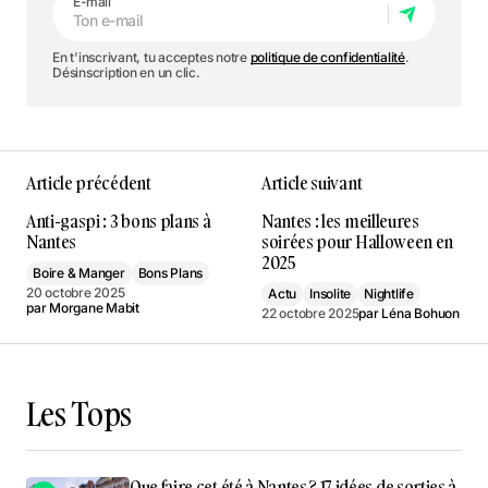
E-mail
En t'inscrivant, tu acceptes notre
politique de confidentialité
.
Désinscription en un clic.
Article précédent
Article suivant
Anti-gaspi : 3 bons plans à
Nantes : les meilleures
Nantes
soirées pour Halloween en
2025
Boire & Manger
Bons Plans
20 octobre 2025
Actu
Insolite
Nightlife
par
Morgane Mabit
22 octobre 2025
par
Léna Bohuon
Les Tops
Que faire cet été à Nantes ? 17 idées de sorties à