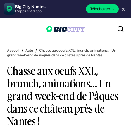
Big City Nantes
×
Télécharger
→
L'appli est dispo !
Chasse aux oeufs XXL, brunch, animations… Un grand week-
end de Pâques dans ce château près de Nantes !
Accueil
Actu
Chasse aux oeufs XXL, brunch, animations… Un
grand week-end de Pâques dans ce château près de Nantes !
Chasse aux oeufs XXL,
brunch, animations… Un
grand week-end de Pâques
dans ce château près de
Nantes !