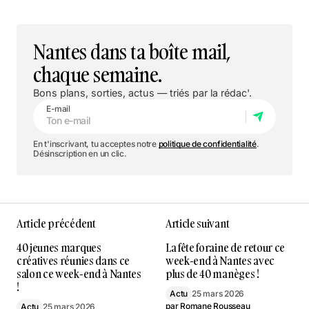
Nantes dans ta boîte mail,
chaque semaine.
Bons plans, sorties, actus — triés par la rédac'.
E-mail
En t'inscrivant, tu acceptes notre
politique de confidentialité
.
Désinscription en un clic.
Article précédent
Article suivant
40 jeunes marques
La fête foraine de retour ce
créatives réunies dans ce
week-end à Nantes avec
salon ce week-end à Nantes
plus de 40 manèges !
!
Actu
25 mars 2026
par
Romane Rousseau
Actu
25 mars 2026