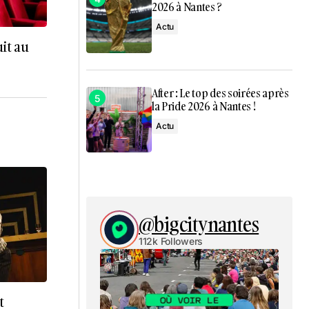
2026 à Nantes ?
Actu
uit au
After : Le top des soirées après
la Pride 2026 à Nantes !
Actu
@bigcitynantes
112k Followers
t