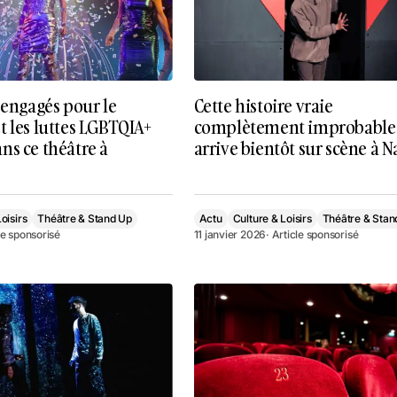
 engagés pour le
Cette histoire vraie
 les luttes LGBTQIA+
complètement improbable
ns ce théâtre à
arrive bientôt sur scène à N
oisirs
Théâtre & Stand Up
Actu
Culture & Loisirs
Théâtre & Stan
cle sponsorisé
11 janvier 2026
· Article sponsorisé