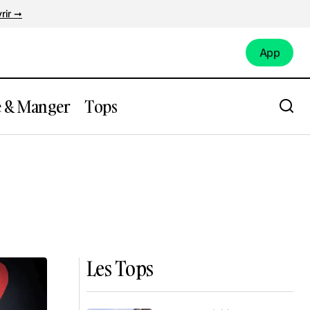
rir ➞
App
App
e & Manger
Tops
Les Tops