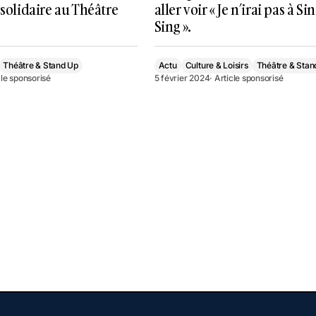
 solidaire au Théâtre
aller voir « Je n’irai pas à Si
Sing ».
Théâtre & Stand Up
Actu
Culture & Loisirs
Théâtre & Stan
cle sponsorisé
5 février 2024
· Article sponsorisé