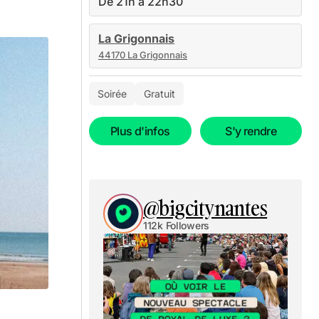
De 21h à 22h30
La Grigonnais
44170 La Grigonnais
Soirée
Gratuit
Plus d'infos
S'y rendre
@bigcitynantes
112k Followers