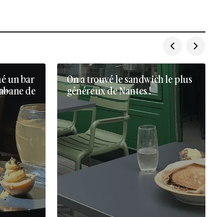
né un bar
On a trouvé le sandwich le plus
cabane de
généreux de Nantes !