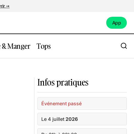
rir ➞
App
App
e & Manger
Tops
Marché estival nocturne de Nantes
Camping
Infos pratiques
Événement passé
Le 4 juillet
2026