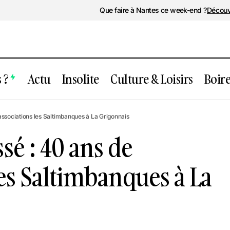
Que faire à Nantes ce week-end ?
Découv
 ?
Actu
Insolite
Culture & Loisirs
Boir
nt passé : 40 ans de l’associations les
associations les Saltimbanques à La Grigonnais
banques à La Grigonnais
é : 40 ans de
les Saltimbanques à La