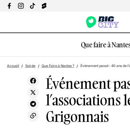
Que faire à Nantes
Événeme
Accueil
Soirée
Que Faire à Nantes ?
Événement passé : 40 ans de l’
Visites du tumulus de Dissignac
Soirée
Saltim
Événement pass
l’associations 
Grigonnais