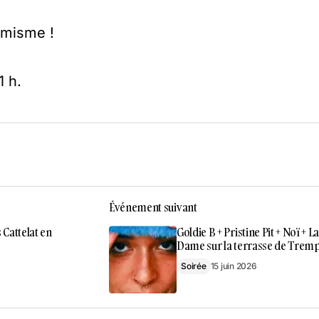
imisme !
1 h.
Événement suivant
 Cattelat en
Goldie B + Pristine Pit + Noï + L
Dame sur la terrasse de Trem
Soirée
15 juin 2026