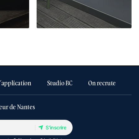
l’application
Studio BC
On recrute
eur de Nantes
S'inscrire
S'inscrire