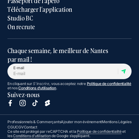
Passeport de l’apéro
Télécharger l’application
Studio BC
On recrute
Chaque semaine, le meilleur de Nantes
par mail !
E-mail
En cliquant sur
S'inscrire
, vous acceptez notre
Politique de confidentialité
et nos
Conditions d’utilisation
.
Suivez-nous
Professionnels & Commerçants
Ajouter mon événement
Mentions Légales
CGU
CGV
Contact
Ce site est protégé par reCAPTCHA et la
Politique de confidentialité
et
les
Conditions d’utilisation
de Google s’appliquent.